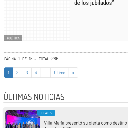
de los jubilados”
POLÍTICA
1
15 -
: 286
PÁGINA
DE
TOTAL
1
2
3
4
...
Último
»
ÚLTIMAS NOTICIAS
LOCALES
Villa María presentó su oferta como destino