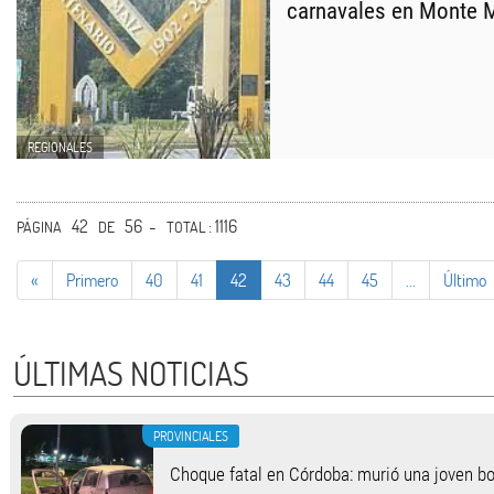
carnavales en Monte 
REGIONALES
42
56 -
: 1116
PÁGINA
DE
TOTAL
«
Primero
40
41
42
43
44
45
...
Último
ÚLTIMAS NOTICIAS
PROVINCIALES
Choque fatal en Córdoba: murió una joven 