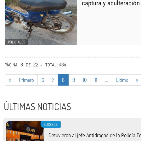
captura y adulteración
POLICIALES
8
22 -
: 434
PÁGINA
DE
TOTAL
«
Primero
6
7
8
9
10
11
...
Último
»
ÚLTIMAS NOTICIAS
SUCESOS
Detuvieron al jefe Antidrogas de la Policía 