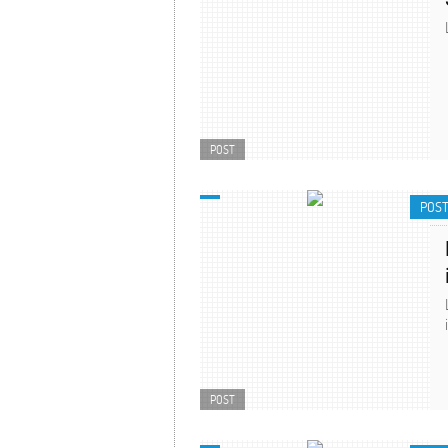
POST
POS
POST