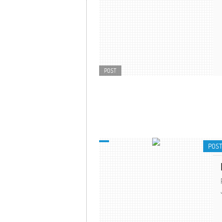
POST
POS