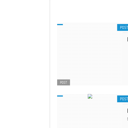
POS
POST
POS