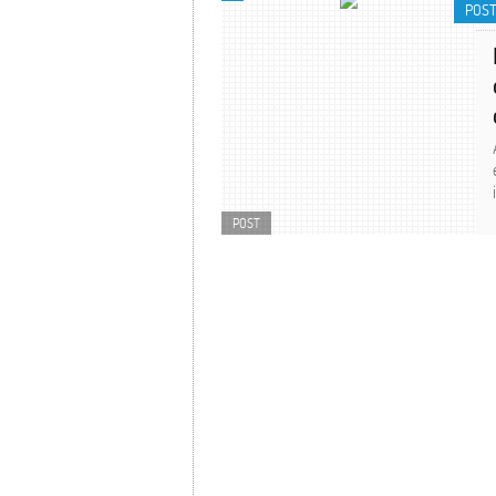
POS
POST