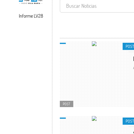
Informe LV28
POST
POS
POST
POS