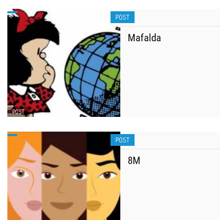
POST
Mafalda
POST
POST
8M