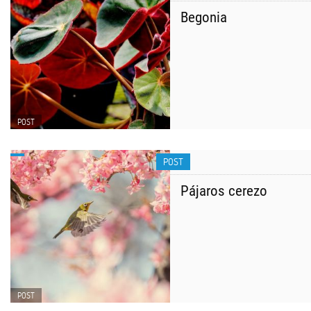
Begonia
POST
POST
Pájaros cerezo
POST