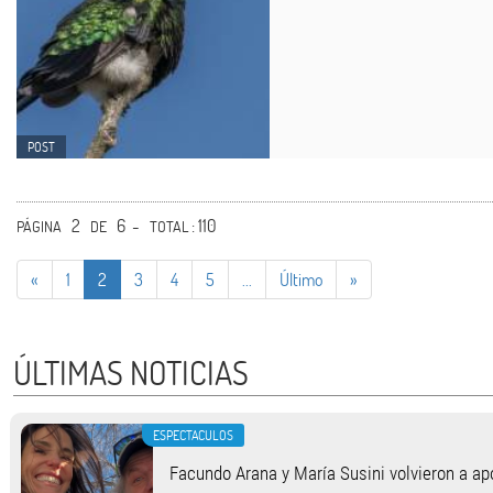
POST
2
6 -
: 110
PÁGINA
DE
TOTAL
«
1
2
3
4
5
...
Último
»
ÚLTIMAS NOTICIAS
ESPECTACULOS
Facundo Arana y María Susini volvieron a apo