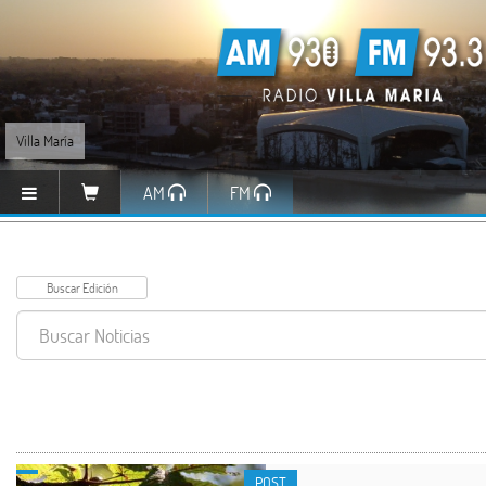
Villa María
AM
FM
POST
POST