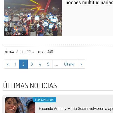
noches multitudinaria
ESPECTÁCULO
2
22 -
: 440
PÁGINA
DE
TOTAL
«
1
2
3
4
5
...
Último
»
ÚLTIMAS NOTICIAS
ESPECTACULOS
Facundo Arana y María Susini volvieron a apo