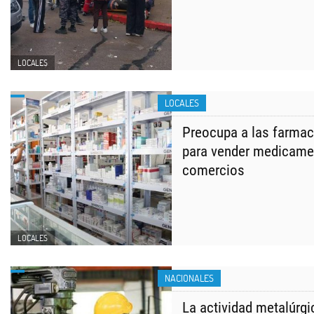
LOCALES
LOCALES
Preocupa a las farmac
para vender medicame
comercios
LOCALES
NACIONALES
La actividad metalúrgi