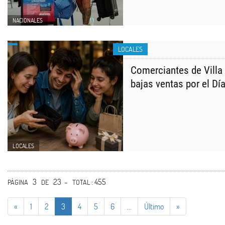
NACIONALES
LOCALES
Comerciantes de Villa
bajas ventas por el Dí
LOCALES
3
23 -
: 455
PÁGINA
DE
TOTAL
«
1
2
3
4
5
6
...
Último
»