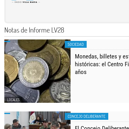
Notas de Informe LV28
SOCIEDAD
Monedas, billetes y es
históricas: el Centro F
años
LOCALES
CONCEJO DELIBERANTE
El Concejo Deliberante