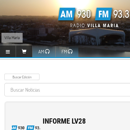
Villa María
AM
FM
INFORME LV28