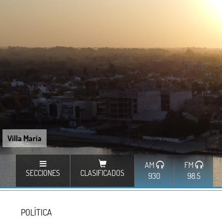
Villa María
AM
FM
SECCIONES
CLASIFICADOS
930
98.5
POLÍTICA