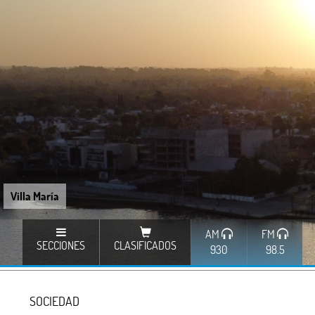
Villa María
AM
FM
SECCIONES
CLASIFICADOS
930
98.5
SOCIEDAD