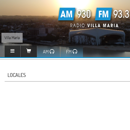
Villa María
AM
FM
LOCALES