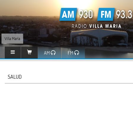
Villa María
AM
FM
SALUD