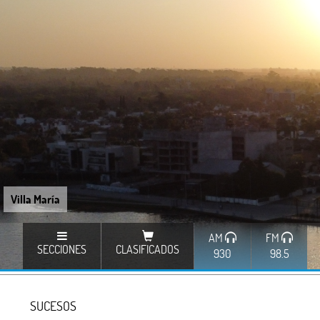
Villa María
AM
FM
SECCIONES
CLASIFICADOS
930
98.5
SUCESOS