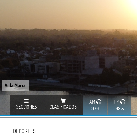
Villa María
AM
FM
SECCIONES
CLASIFICADOS
930
98.5
DEPORTES