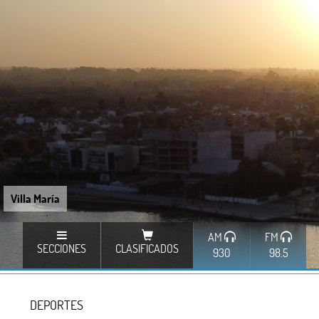
Villa María
AM
FM
SECCIONES
CLASIFICADOS
930
98.5
DEPORTES