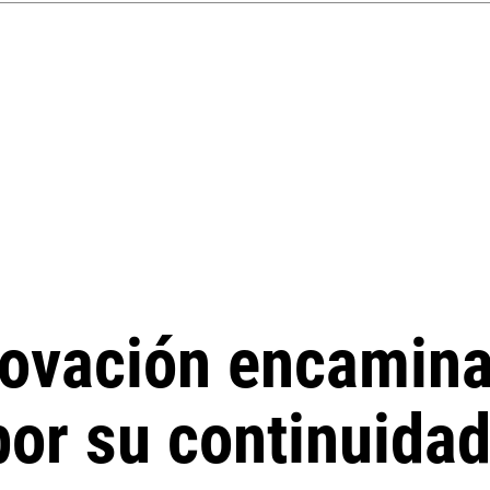
novación encamin
por su continuida