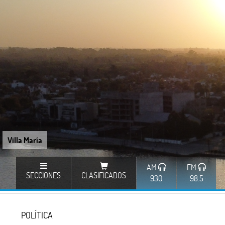
Villa María
AM
FM
SECCIONES
CLASIFICADOS
930
98.5
POLÍTICA