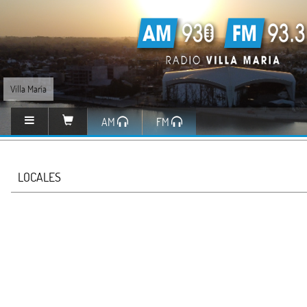
Villa María
AM
FM
LOCALES