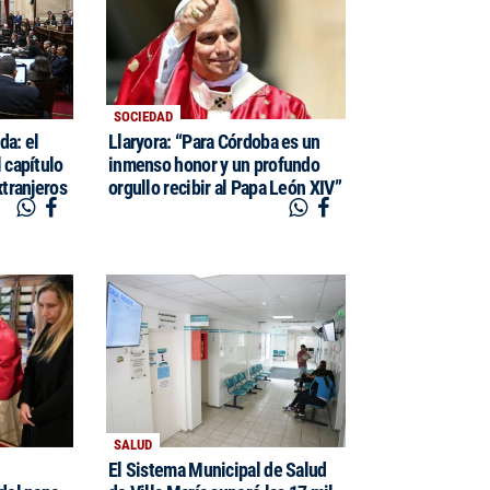
SOCIEDAD
da: el
Llaryora: “Para Córdoba es un
 capítulo
inmenso honor y un profundo
xtranjeros
orgullo recibir al Papa León XIV”
SALUD
El Sistema Municipal de Salud