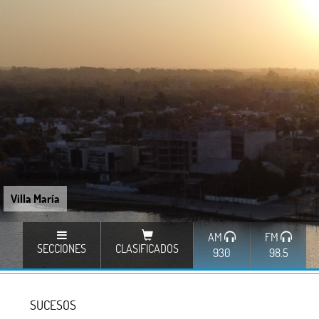
Villa María
AM
FM
SECCIONES
CLASIFICADOS
930
98.5
SUCESOS