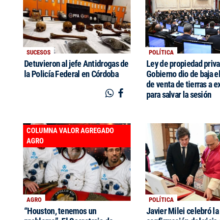
SUCESOS
POLÍTICA
Detuvieron al jefe Antidrogas de
Ley de propiedad priva
la Policía Federal en Córdoba
Gobierno dio de baja el
de venta de tierras a e
para salvar la sesión
COLUMNA VALOR AGREGADO
AGRO
AGRO
POLÍTICA
“Houston, tenemos un
Javier Milei celebró la