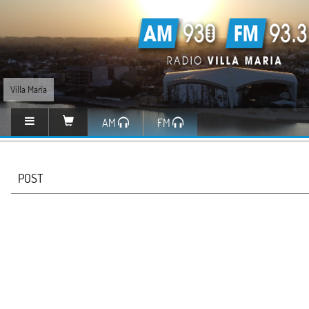
Villa María
AM
FM
POST