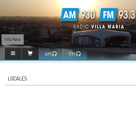
Villa María
AM
FM
LOCALES