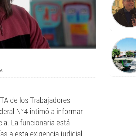
es
CTA de los Trabajadores
eral N°4 intimó a informar
ia. La funcionaria está
as a esta exigencia judicial.