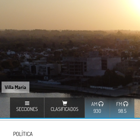
Villa María
AM
FM
SECCIONES
CLASIFICADOS
930
98.5
POLÍTICA