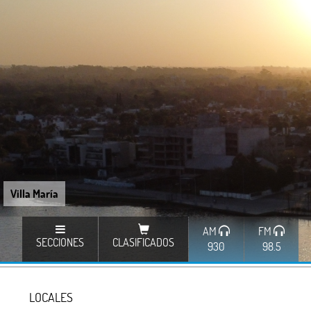
Villa María
AM
FM
SECCIONES
CLASIFICADOS
930
98.5
LOCALES