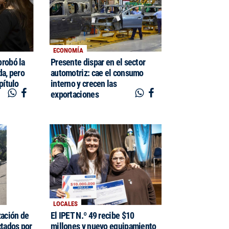
ECONOMÍA
probó la
Presente dispar en el sector
da, pero
automotriz: cae el consumo
pítulo
interno y crecen las
exportaciones
LOCALES
zación de
El IPET N.º 49 recibe $10
ctados por
millones y nuevo equipamiento