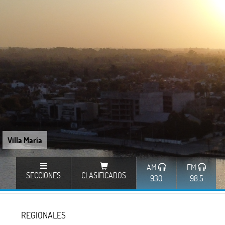
Villa María
AM
FM
SECCIONES
CLASIFICADOS
930
98.5
REGIONALES