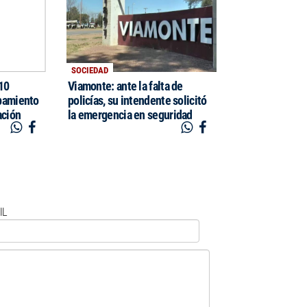
SOCIEDAD
$10
Viamonte: ante la falta de
pamiento
policías, su intendente solicitó
ación
la emergencia en seguridad
IL