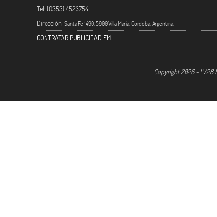
Tel: (0353) 4523754
Dirección:
Santa Fe 1490. 5900 Villa María, Córdoba, Argentina.
CONTRATAR PUBLICIDAD FM
Copyright 2026 - LV28 R