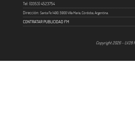
Tel: (0353) 4523754
Dirección:
Santa Fe 1490. 5900 Villa María, Córdoba, Argentina.
CONTRATAR PUBLICIDAD FM
Copyright 2026 - LV28 R