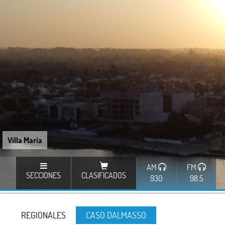
Villa María
AM
FM
SECCIONES
CLASIFICADOS
930
98.5
REGIONALES
CASO DALMASSO