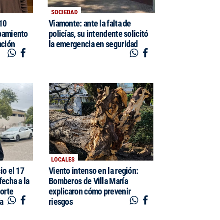
SOCIEDAD
$10
Viamonte: ante la falta de
pamiento
policías, su intendente solicitó
ación
la emergencia en seguridad
LOCALES
io el 17
Viento intenso en la región:
fecha a la
Bomberos de Villa María
porte
explicaron cómo prevenir
ía
riesgos