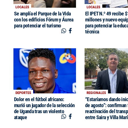
LOCALES
LOCALES
Se amplía el Parque de la Vida
El IPET N.º 49 recibe 
con los edificios Fórum y Áurea
millones y nuevo equi
para potenciar el turismo
para potenciar la educ
técnica
DEPORTES
REGIONALES
Dolor en el fútbol africano:
“Estaríamos dando inic
murió un jugador de la selección
de agosto”: confirman 
de Uganda tras un violento
reactivación del trans
ataque
entre Saira y Villa Mar