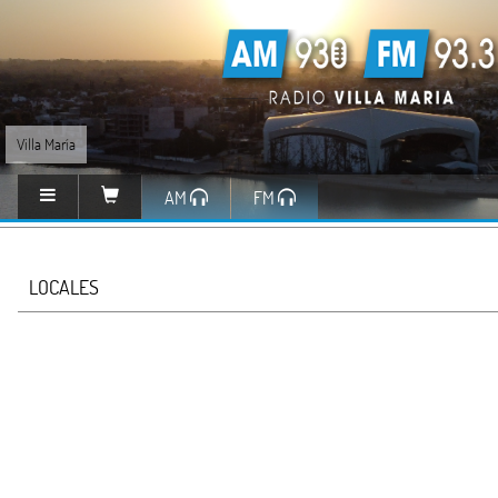
Villa María
AM
FM
LOCALES