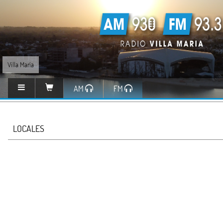
Villa María
AM
FM
LOCALES