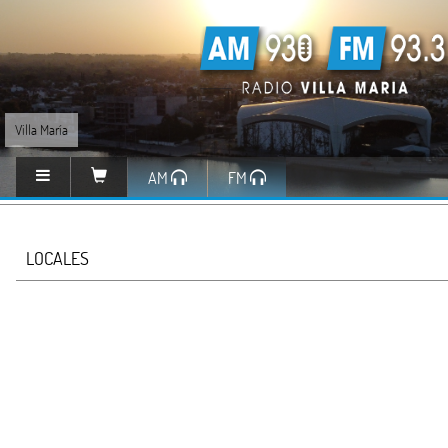
Villa María
AM
FM
LOCALES