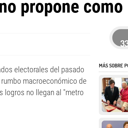
rno propone como p
3
MÁS SOBRE P
tados electorales del pasado
el rumbo macroeconómico de
os logros no llegan al "metro