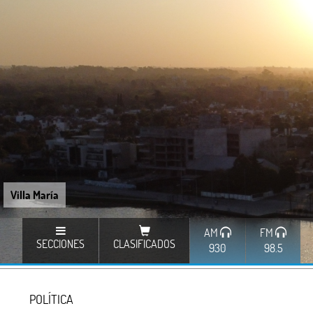
Villa María
AM
FM
SECCIONES
CLASIFICADOS
930
98.5
POLÍTICA