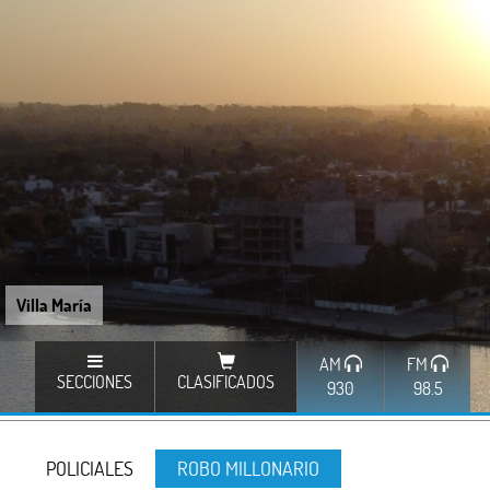
Villa María
AM
FM
SECCIONES
CLASIFICADOS
930
98.5
POLICIALES
ROBO MILLONARIO