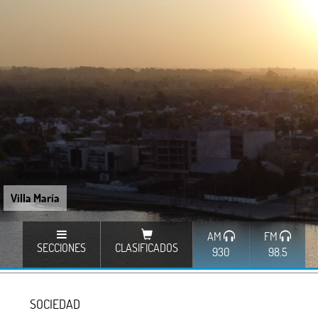
Villa María
AM
FM
SECCIONES
CLASIFICADOS
930
98.5
SOCIEDAD