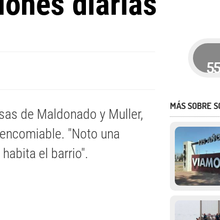
iones diarias"
5
MÁS SOBRE S
esas de Maldonado y Muller,
l encomiable. "Noto una
habita el barrio".