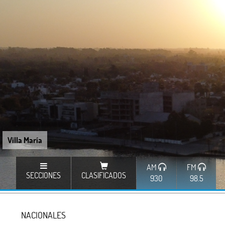
Villa María
AM
FM
SECCIONES
CLASIFICADOS
930
98.5
NACIONALES