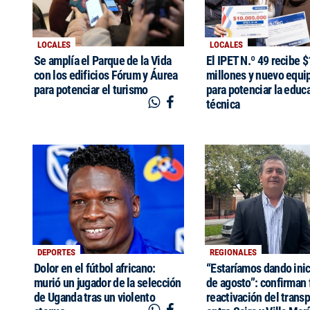
LOCALES
LOCALES
Se amplía el Parque de la Vida
El IPET N.º 49 recibe 
con los edificios Fórum y Áurea
millones y nuevo equi
para potenciar el turismo
para potenciar la educ
técnica
DEPORTES
REGIONALES
Dolor en el fútbol africano:
“Estaríamos dando inic
murió un jugador de la selección
de agosto”: confirman 
de Uganda tras un violento
reactivación del trans