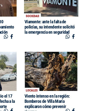
SOCIEDAD
$10
Viamonte: ante la falta de
pamiento
policías, su intendente solicitó
ación
la emergencia en seguridad
LOCALES
io el 17
Viento intenso en la región:
fecha a la
Bomberos de Villa María
porte
explicaron cómo prevenir