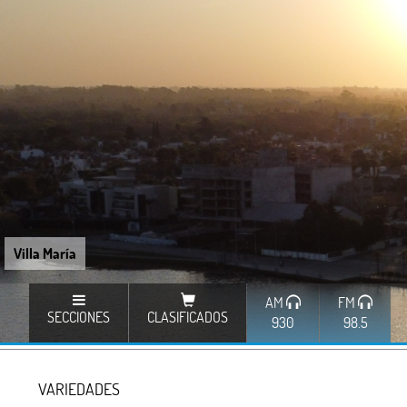
Villa María
AM
FM
SECCIONES
CLASIFICADOS
930
98.5
VARIEDADES