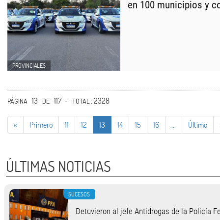
en 100 municipios y 
PROVINCIALES
13
117 -
: 2328
PÁGINA
DE
TOTAL
«
Primero
11
12
13
14
15
16
...
Último
ÚLTIMAS NOTICIAS
SUCESOS
Detuvieron al jefe Antidrogas de la Policía 