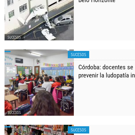
Belo Horizonte
SUCESOS
SUCESOS
Córdoba: docentes se 
prevenir la ludopatía in
SUCESOS
SUCESOS