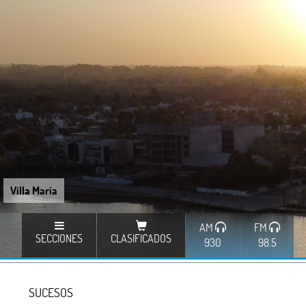
Villa María
AM
FM
SECCIONES
CLASIFICADOS
930
98.5
SUCESOS