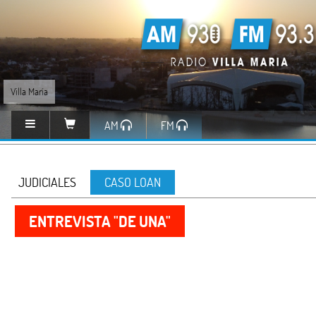
Villa María
AM
FM
JUDICIALES
CASO LOAN
ENTREVISTA "DE UNA"