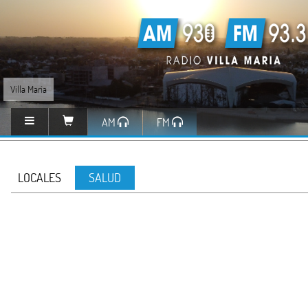
Villa María
AM
FM
LOCALES
SALUD