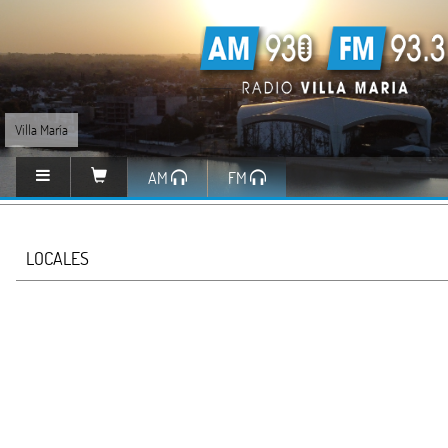
Villa María
AM
FM
LOCALES