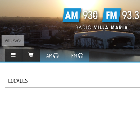
Villa María
AM
FM
LOCALES