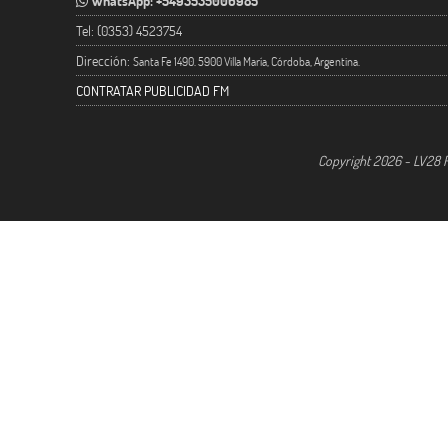
WhatsApp: +5493535006985
Tel: (0353) 4523754
Dirección:
Santa Fe 1490. 5900 Villa María, Córdoba, Argentina.
CONTRATAR PUBLICIDAD FM
Copyright 2026 - LV28 R