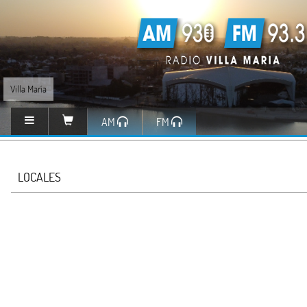
Villa María
AM
FM
LOCALES