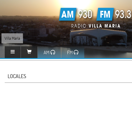
Villa María
AM
FM
LOCALES