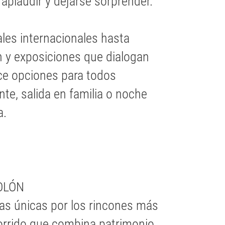
, aplaudir y dejarse sorprender.
ales internacionales hasta
ón y exposiciones que dialogan
ece opciones para todos
nte, salida en familia o noche
a.
OLÓN
as únicas por los rincones más
orrido que combina patrimonio,