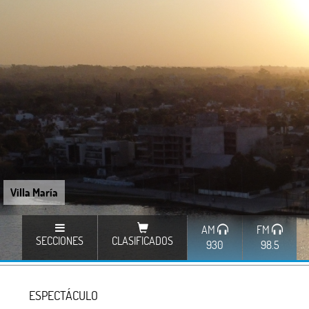
Villa María
AM
FM
SECCIONES
CLASIFICADOS
930
98.5
ESPECTÁCULO