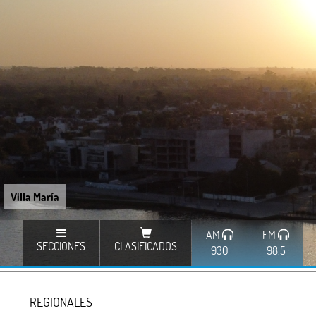
Villa María
AM
FM
SECCIONES
CLASIFICADOS
930
98.5
REGIONALES