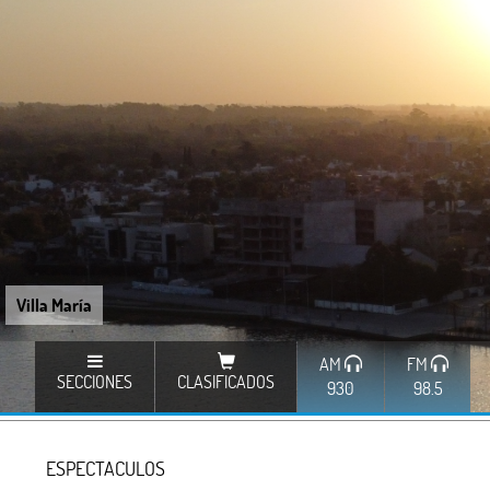
Villa María
AM
FM
SECCIONES
CLASIFICADOS
930
98.5
ESPECTACULOS