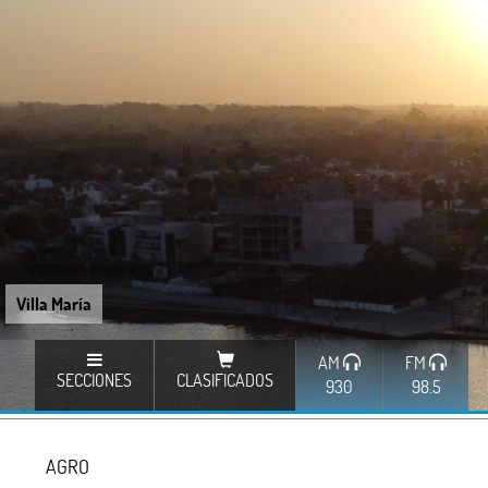
Villa María
AM
FM
SECCIONES
CLASIFICADOS
930
98.5
AGRO