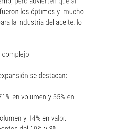
erno, pero advierten que al
 fueron los óptimos y mucho
a la industria del aceite, lo
l complejo
expansión se destacan:
 71% en volumen y 55% en
volumen y 14% en valor.
entos del 19% y 8%,