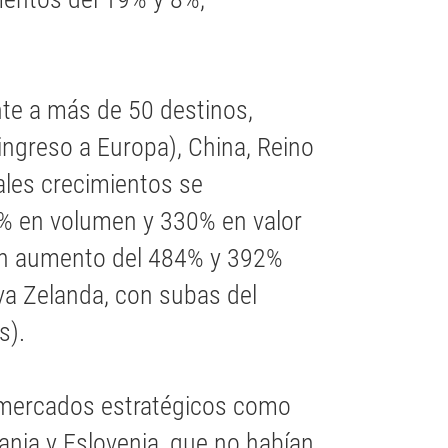
te a más de 50 destinos,
ngreso a Europa), China, Reino
pales crecimientos se
2% en volumen y 330% en valor
 un aumento del 484% y 392%
va Zelanda, con subas del
s).
 mercados estratégicos como
ania y Eslovenia, que no habían