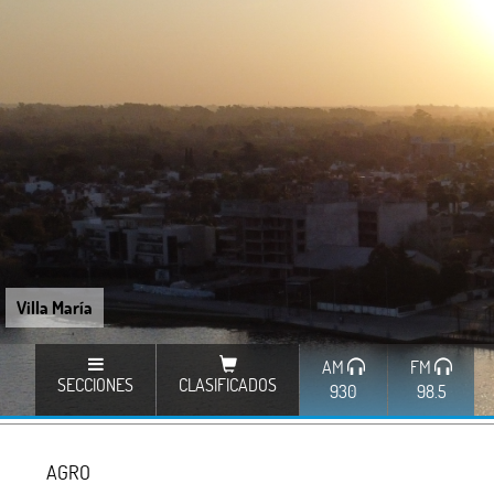
Villa María
AM
FM
SECCIONES
CLASIFICADOS
930
98.5
AGRO