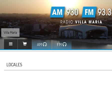
Villa María
AM
FM
LOCALES