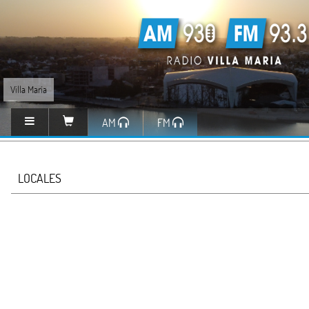
Villa María
AM
FM
LOCALES