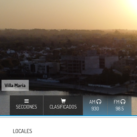
Villa María
AM
FM
SECCIONES
CLASIFICADOS
930
98.5
LOCALES